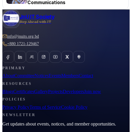
Communications
JnU IT Society
Step Ahead with IT
info@jnuits.org.bd
+880 1721-129467
PRIMARY
About
Committee
Notices
Events
Members
Contact
RESOURCES
Blogs
Certificates
Gallery
Projects
Developers
Join now
POLICIES
Privacy Policy
Terms of Service
Cookie Policy
NEWSLETTER
Get updates about events, notices, and member opportunities.