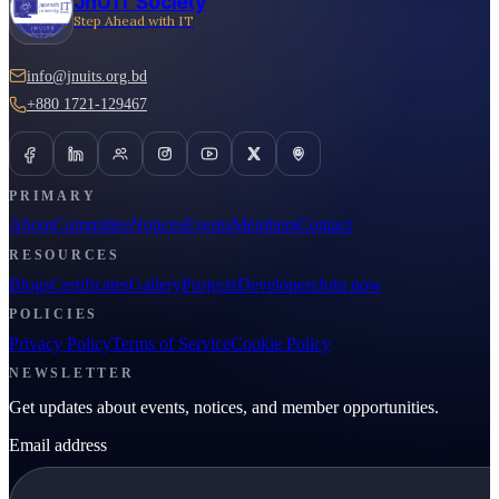
JnU IT Society
Step Ahead with IT
info@jnuits.org.bd
+880 1721-129467
PRIMARY
About
Committee
Notices
Events
Members
Contact
RESOURCES
Blogs
Certificates
Gallery
Projects
Developers
Join now
POLICIES
Privacy Policy
Terms of Service
Cookie Policy
NEWSLETTER
Get updates about events, notices, and member opportunities.
Email address