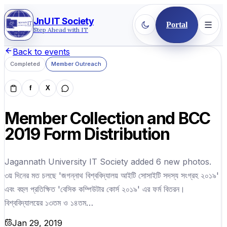
JnU IT Society
Portal
Step Ahead with IT
Back to events
Completed
Member Outreach
f
X
Member Collection and BCC
2019 Form Distribution
Jagannath University IT Society added 6 new photos.
৩য় দিনের মত চলছে 'জগন্নাথ বিশ্ববিদ্যালয় আইটি সোসাইটি সদস্য সংগ্রহ ২০১৯'
এবং বহুল প্রতিক্ষিত 'বেসিক কম্পিউটার কোর্স ২০১৯' এর ফর্ম বিতরন।
বিশ্ববিদ্যালয়ের ১৩তম ও ১৪তম…
Jan 29, 2019