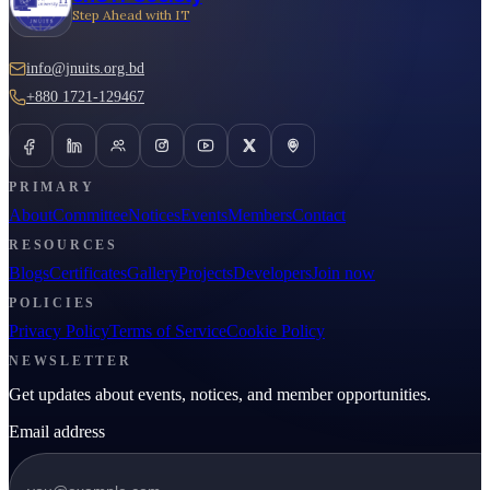
Step Ahead with IT
info@jnuits.org.bd
+880 1721-129467
PRIMARY
About
Committee
Notices
Events
Members
Contact
RESOURCES
Blogs
Certificates
Gallery
Projects
Developers
Join now
POLICIES
Privacy Policy
Terms of Service
Cookie Policy
NEWSLETTER
Get updates about events, notices, and member opportunities.
Email address